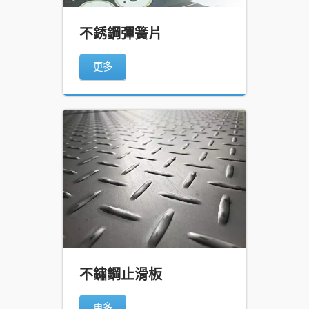
不銹鋼彈簧片
更多
不鏽鋼止滑板
更多