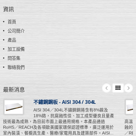
資訊
首頁
公司簡介
產品
加工設備
問答集
聯絡我們
最新消息
不鏽鋼鋼板 - AISI 304 / 304L
AISI 304／304L不鏽鋼鋼捲含有8%鎳及
18%鉻，抗腐蝕性佳、加工成型優良且量產
技術最為成熟，為目前市面上最通用規格。本產品通過
高溫腐
RoHS／REACH及各項歐美國家環保認證標準，廣泛運用於
蝕的
室內裝潢、餐櫥具生產、醫療/家電用具及建築部件。AISI...
／R