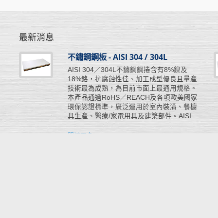
最新消息
不鏽鋼鋼板 - AISI 304 / 304L
工
AISI 304／304L不鏽鋼鋼捲含有8%鎳及
彈
18%鉻，抗腐蝕性佳、加工成型優良且量產
所
技術最為成熟，為目前市面上最通用規格。
步
本產品通過RoHS／REACH及各項歐美國家
挺
環保認證標準，廣泛運用於室內裝潢、餐櫥
具生產、醫療/家電用具及建築部件。AISI...
閱讀更多
rved.