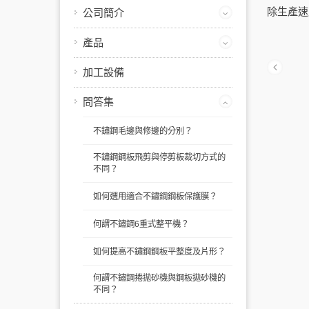
除生產速
公司簡介
產品
加工設備
問答集
不鏽鋼毛邊與修邊的分別？
不鏽鋼鋼板飛剪與停剪板裁切方式的
不同？
如何選用適合不鏽鋼鋼板保護膜？
何謂不鏽鋼6重式整平機？
如何提高不鏽鋼鋼板平整度及片形？
何謂不鏽鋼捲拋砂機與鋼板拋砂機的
不同？