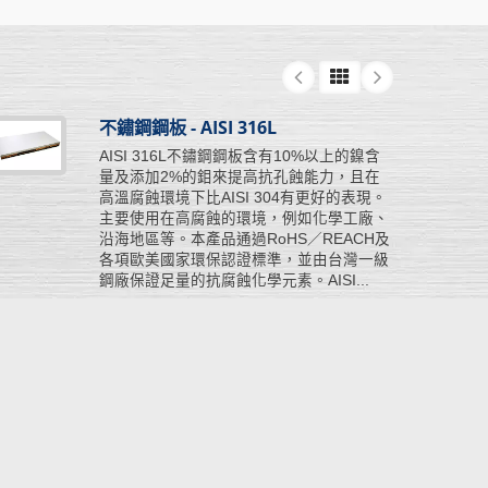
不鏽鋼鋼板 - AISI 316L
AISI 316L不鏽鋼鋼板含有10%以上的鎳含
量及添加2%的鉬來提高抗孔蝕能力，且在
高溫腐蝕環境下比AISI 304有更好的表現。
主要使用在高腐蝕的環境，例如化學工廠、
沿海地區等。本產品通過RoHS／REACH及
各項歐美國家環保認證標準，並由台灣一級
鋼廠保證足量的抗腐蝕化學元素。AISI...
閱讀更多