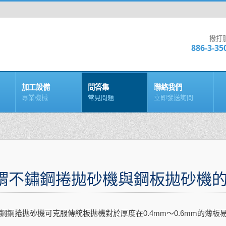
撥打
886-3-35
加工設備
問答集
聯絡我們
專業機械
常見問題
立即發送詢問
謂不鏽鋼捲拋砂機與鋼板拋砂機
鋼鋼捲拋砂機可克服傳統板拋機對於厚度在0.4mm～0.6mm的薄