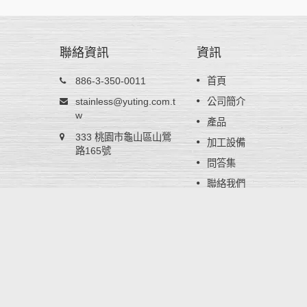
聯絡資訊
資訊
不鏽鋼鋼捲 - AISI 301
886-3-350-0011
首頁
型，在未加
AISI 301不銹鋼鋼捲含有6%鎳，經冷作加
stainless@yuting.com.t
公司簡介
型及良好
後硬度會大幅增加，適用於高強度產品如
w
產品
般耐熱餐
簧、車輪蓋或電子零件。因加工硬化率高
333 桃園市龜山區山鶯
oHS／
以主要提供給不鏽鋼彈簧片廠家再做進一
加工設備
標準。
路165號
的調質壓延來達到所需成品硬度要求，裕
問答集
公司能提供特殊厚度公差以利壓延生產。
聯絡我們
閱讀更多
Copyright © 2024
裕挺工業股份有限公司
. All Rights Rese