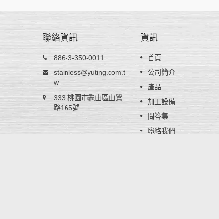
聯絡資訊
資訊
不鏽鋼鋼捲 - AISI 301
886-3-350-0011
首頁
型，在未加
AISI 301不銹鋼鋼捲含有6%鎳，經冷作加
stainless@yuting.com.t
公司簡介
型及良好
後硬度會大幅增加，適用於高強度產品如
w
產品
般耐熱餐
簧、車輪蓋或電子零件。因加工硬化率高
333 桃園市龜山區山鶯
oHS／
以主要提供給不鏽鋼彈簧片廠家再做進一
加工設備
標準。
路165號
的調質壓延來達到所需成品硬度要求，裕
問答集
公司能提供特殊厚度公差以利壓延生產。
聯絡我們
閱讀更多
Copyright © 2024
裕挺工業股份有限公司
. All Rights Rese