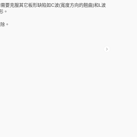
需要克服其它板形缺陷如C波(寬度方向的翹曲)和L波
形。
消除。