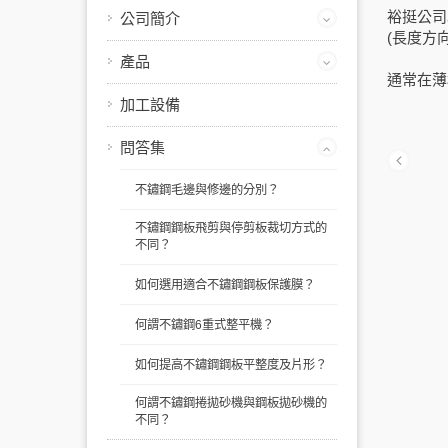
裕挺公司
公司簡介
(長度方
產品
通常在薄
加工設備
問答集
不鏽鋼毛邊與修邊的分別？
不鏽鋼鋼板飛剪與停剪板裁切方式的
不同？
如何選用適合不鏽鋼鋼板保護膜？
何謂不鏽鋼6重式整平機？
如何提高不鏽鋼鋼板平整度及片形？
何謂不鏽鋼捲拋砂機與鋼板拋砂機的
不同？