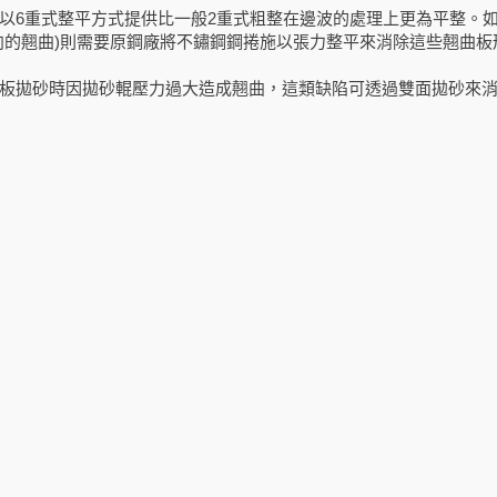
以6重式整平方式提供比一般2重式粗整在邊波的處理上更為平整。如
向的翹曲)則需要原鋼廠將不鏽鋼鋼捲施以張力整平來消除這些翹曲板
板拋砂時因拋砂輥壓力過大造成翹曲，這類缺陷可透過雙面拋砂來