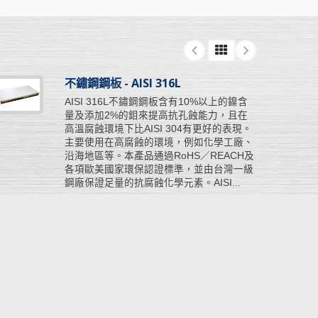
不鏽鋼鋼板 - AISI 316L
AISI 316L不鏽鋼鋼板含有10%以上的鎳含
量及添加2%的鉬來提高抗孔蝕能力，且在
高溫腐蝕環境下比AISI 304有更好的表現。
主要使用在高腐蝕的環境，例如化學工廠、
沿海地區等。本產品通過RoHS／REACH及
各項歐美國家環保認證標準，並由台灣一級
鋼廠保證足量的抗腐蝕化學元素。AISI...
閱讀更多