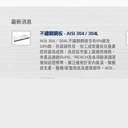
最新消息
不鏽鋼鋼板 - AISI 304 / 304L
工
AISI 304／304L不鏽鋼鋼捲含有8%鎳及
彈
18%鉻，抗腐蝕性佳、加工成型優良且量產
所
技術最為成熟，為目前市面上最通用規格。
步
本產品通過RoHS／REACH及各項歐美國家
挺
環保認證標準，廣泛運用於室內裝潢、餐櫥
具生產、醫療/家電用具及建築部件。AISI...
閱讀更多
rved.