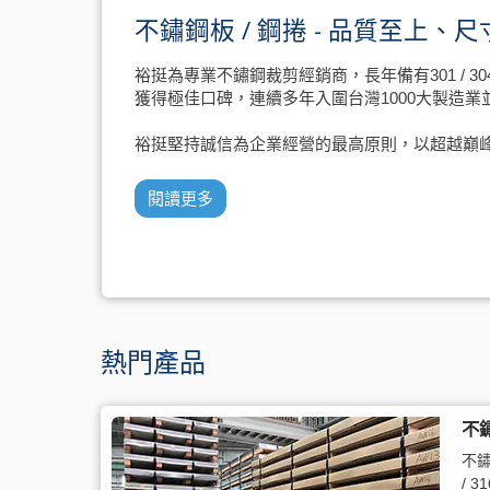
不鏽鋼板 / 鋼捲 - 品質至上
裕挺為專業不鏽鋼裁剪經銷商，長年備有301 / 304 /
獲得極佳口碑，連續多年入圍台灣1000大製造業
裕挺堅持誠信為企業經營的最高原則，以超越巔
閱讀更多
熱門產品
不
不鏽鋼
/ 31