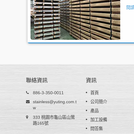
閱
聯絡資訊
資訊
不鏽鋼鋼捲 - AISI 301
886-3-350-0011
首頁
型，在未加
AISI 301不銹鋼鋼捲含有6%鎳，經冷作加
stainless@yuting.com.t
公司簡介
型及良好
後硬度會大幅增加，適用於高強度產品如
w
產品
般耐熱餐
簧、車輪蓋或電子零件。因加工硬化率高
333 桃園市龜山區山鶯
oHS／
以主要提供給不鏽鋼彈簧片廠家再做進一
加工設備
標準。
路165號
的調質壓延來達到所需成品硬度要求，裕
問答集
公司能提供特殊厚度公差以利壓延生產。