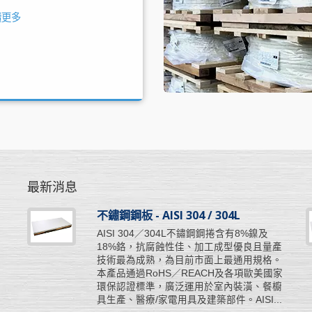
讀更多
最新消息
不鏽鋼鋼板 - AISI 304 / 304L
工
AISI 304／304L不鏽鋼鋼捲含有8%鎳及
彈
18%鉻，抗腐蝕性佳、加工成型優良且量產
所
技術最為成熟，為目前市面上最通用規格。
步
本產品通過RoHS／REACH及各項歐美國家
挺
環保認證標準，廣泛運用於室內裝潢、餐櫥
具生產、醫療/家電用具及建築部件。AISI...