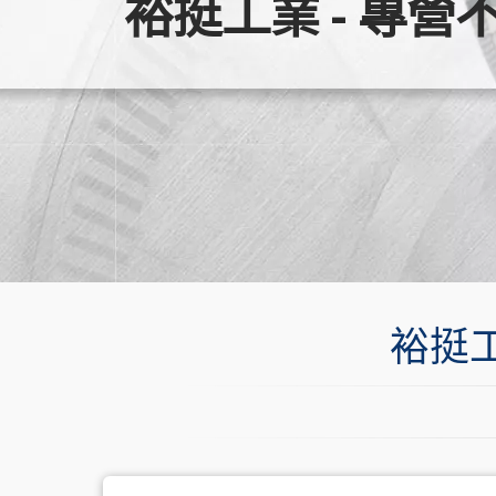
裕挺工業 - 專營
裕挺工