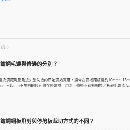
 的 6
不鏽鋼毛邊與修邊的分別？
邊為鋼廠軋延及退火酸洗後的原始鋼捲寬度，通常在鋼捲距板邊約10mm～15
0mm～15mm不規則的砂孔線在修邊機上切除。修邊不鏽鋼鋼捲／板較毛邊產
響用途。
不鏽鋼鋼板飛剪與停剪板裁切方式的不同？