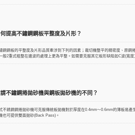
如何提高不鏽鋼鋼板平整度及片形？
鏽鋼鋼板的平整度及片形品質牽涉到下列的因素；裁切機整平的精密度、原鋼捲
一般2重式粗整在邊波的處理上更為平整。如需要克服其它板形缺陷如C波(寬度方
鋼捲施以張力整平來消除這些翹曲板形。通常在薄板拋砂時因拋砂輥壓力過大
何謂不鏽鋼捲拋砂機與鋼板拋砂機的不同？
式不銹鋼鋼捲拋砂機可克服傳統板拋機對於厚度在0.4mm～0.6mm的薄板易
機也可提供雙面拋砂(Back Pass)。