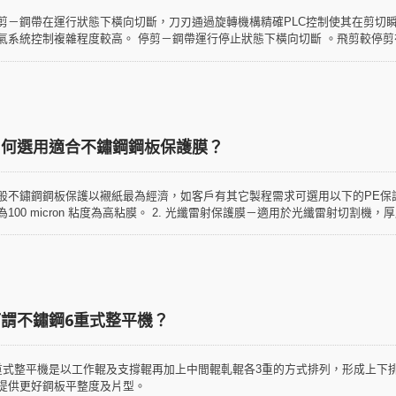
剪－鋼帶在運行狀態下橫向切斷，刀刃通過旋轉機構精確PLC控制使其在剪切
氣系統控制複雜程度較高。 停剪－鋼帶運行停止狀態下橫向切斷 。飛剪較停
鋼鋼板
如何選用適合不鏽鋼鋼板保護膜？
般不鏽鋼鋼板保護以襯紙最為經濟，如客戶有其它製程需求可選用以下的PE保護膜
為100 micron 粘度為高粘膜。 2. 光纖雷射保護膜－適用於光纖雷射切割機，厚度
深抽用途，厚度為50～60 micron 粘度為中粘膜。 4. 透明保護膜－易於撕開是最
保護膜－適用於折彎、裁切，厚度為80～100 micron 粘度為中高粘膜。
謂不鏽鋼6重式整平機？
重式整平機是以工作輥及支撐輥再加上中間輥軋輥各3重的方式排列，形成上下
提供更好鋼板平整度及片型。