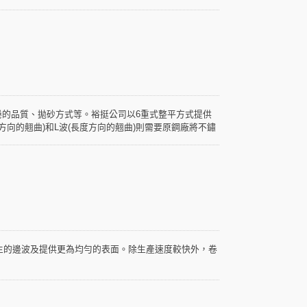
的品質、拋砂方式等。裕挺公司以6重式整平方式提供
向的翹曲)和L波(長度方向的翹曲)則需要原鋼廠將不鏽
造成翹曲，這類缺陷可透過雙面拋砂來消除。
產生的邊波及提供更為均勻的表面。除生產速度較快外，卷