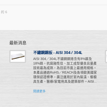
 的 6
最新消息
不鏽鋼鋼板 - AISI 304 / 304L
工
AISI 304／304L不鏽鋼鋼捲含有8%鎳及
彈
18%鉻，抗腐蝕性佳、加工成型優良且量產
所
技術最為成熟，為目前市面上最通用規格。
步
本產品通過RoHS／REACH及各項歐美國家
挺
環保認證標準，廣泛運用於室內裝潢、餐櫥
具生產、醫療/家電用具及建築部件。AISI...
閱讀更多