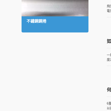
飛
電
不鏽鋼鋼捲
不鏽
一
度
於
白
何
6
以