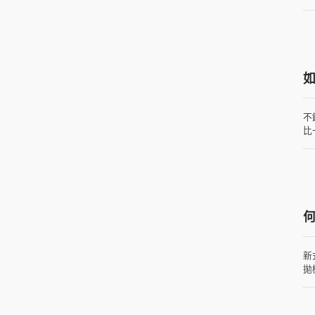
不
比
鋼
新
拋