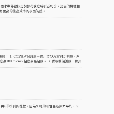
瞬間水準移動速度與鋼帶速度接近或相等，設備的機械和
剪有更高的生產效率的表面防護。
： 1. CO2雷射保護膜－適用於CO2雷射切割機，厚
為100 micron 粘度為高粘膜。 3. 透明藍保護膜－適用
大的特點，厚度為50 micron 粘度為低粘膜。 5. 一般黑
排共6重排列的軋輥。因為軋輥的剛性高及施力平均，可