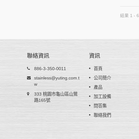
結果 1 - 6
聯絡資訊
資訊
不鏽鋼鋼捲 - AISI 301
886-3-350-0011
首頁
型，在未加
AISI 301不銹鋼鋼捲含有6%鎳，經冷作加
stainless@yuting.com.t
公司簡介
型及良好
後硬度會大幅增加，適用於高強度產品如
w
產品
般耐熱餐
簧、車輪蓋或電子零件。因加工硬化率高
333 桃園市龜山區山鶯
oHS／
以主要提供給不鏽鋼彈簧片廠家再做進一
加工設備
標準。
路165號
的調質壓延來達到所需成品硬度要求，裕
問答集
公司能提供特殊厚度公差以利壓延生產。
聯絡我們
閱讀更多