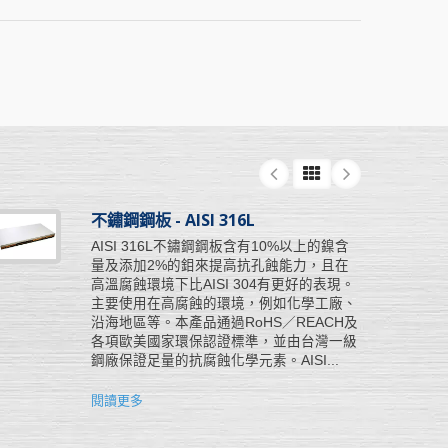
不鏽鋼鋼板 - AISI 316L
AISI 316L不鏽鋼鋼板含有10%以上的鎳含
量及添加2%的鉬來提高抗孔蝕能力，且在
高溫腐蝕環境下比AISI 304有更好的表現。
主要使用在高腐蝕的環境，例如化學工廠、
沿海地區等。本產品通過RoHS／REACH及
各項歐美國家環保認證標準，並由台灣一級
鋼廠保證足量的抗腐蝕化學元素。AISI...
閱讀更多