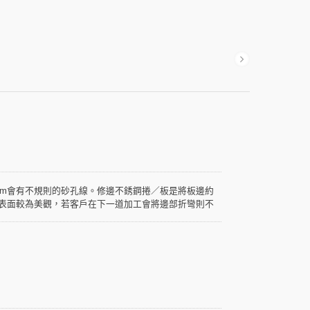
mm會有不規則的砂孔線。修邊不銹鋼捲／板是將板邊約
品表面較為美觀，若客戶在下一道加工會將邊部折彎則不